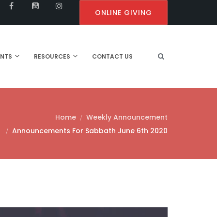
ONLINE GIVING
ENTS
RESOURCES
CONTACT US
Home
Weekly Announcement
Announcements For Sabbath June 6th 2020