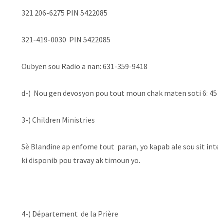
321 206-6275 PIN 5422085
321-419-0030 PIN 5422085
Oubyen sou Radio a nan: 631-359-9418
d-) Nou gen devosyon pou tout moun chak maten soti 6: 45 po
3-) Children Ministries ‬
‪Sè Blandine ap enfome tout paran, yo kapab ale sou sit int
ki disponib pou travay ak timoun yo.
4-) Département de la Prière