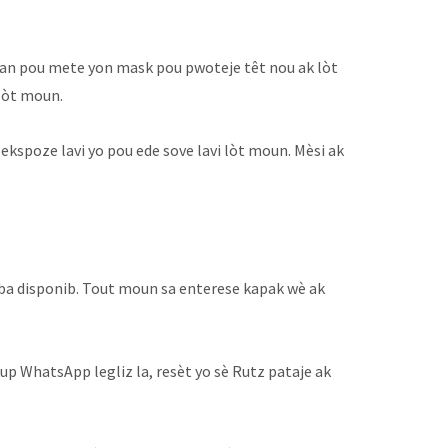
pòtan pou mete yon mask pou pwoteje têt nou ak lòt
 lòt moun.
 ekspoze lavi yo pou ede sove lavi lòt moun. Mèsi ak
Saba disponib. Tout moun sa enterese kapak wè ak
p WhatsApp legliz la, resèt yo sè Rutz pataje ak