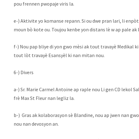
pou frennen pwopaje viris la.
e-) Aktivite yo komanse repann. Si ou dwe pran lari, li en
moun bò kote ou. Toujou kenbe yon distans lè w ap pale ak
f-) Nou pap bliye di yon gwo mèsi ak tout travayè Medikal ki
tout lòt travayè Esansyèl ki nan mitan nou.
6-) Divers
a-) Sr. Marie Carmel Antoine ap raple nou Li gen CD lekol 
frè Max St Fleur nan legliz la.
b-) Gras ak kolaborasyon sè Blandine, nou ap jwen nan gwou
nou nan devosyon an.