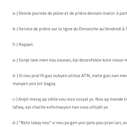
a-) Demie journée de jeûne et de prière demain matin à part
b-) Service de prière sur la ligne du Dimanche au Vendredi à 
5-) Rappel:
a-) Sonje lave men nou souvan, épi dezenfekte kote moun 
b-) Si nou pral fè gaz oubyen utilize ATM, mete gan nan m
manyen yon lot bagay.
c-) Anpil mesaj ap sikile sou rezo sosyal yo. Nou ap mande
lafwa, epi chache enfomasyon nan sous ofisyèl yo.
d-) “Rete lakay nou” si nou pa gen yon ijans pou pran lari,