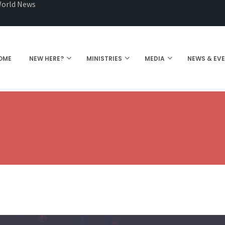
orld News
OME
NEW HERE?
MINISTRIES
MEDIA
NEWS & EV