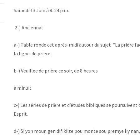
‪Samedi 13 Juin à 8: 24 p.m.‬
‪ 2-) Anciennat
a-) Table ronde cet après-midi autour du sujet “La prière fac
la ligne de priere.
b-) Veuillee de prière ce soir, de 8 heures
à minuit.
c-) Les séries de prière et d’études bibliques se poursuivent de
Esprit.
d-) Si yon moun gen difikilte pou monte sou premye liy na