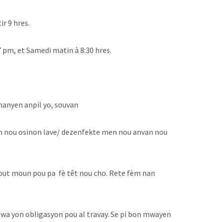
ir 9 hres.
7 pm, et Samedi matin à 8:30 hres.
manyen anpil yo, souvan
en nou osinon lave/ dezenfekte men nou anvan nou
 tout moun pou pa fè têt nou cho. Rete fèm nan
 oswa yon obligasyon pou al travay. Se pi bon mwayen