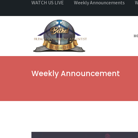
WATCH US LIVE
Weekly Announcements
W
H
Weekly Announcement