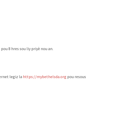
u 8 hres sou liy priyè nou an. ‬
ernet legiz la
https://mybethelsda.org
pou resous